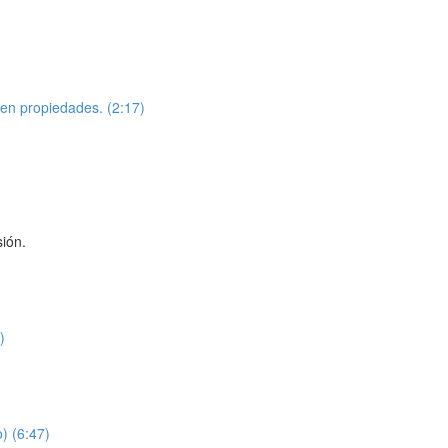
r en propiedades. (2:17)
ión.
)
) (6:47)