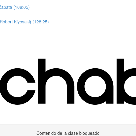
 Zapata (106:05)
obert Kiyosaki) (128:25)
Contenido de la clase bloqueado