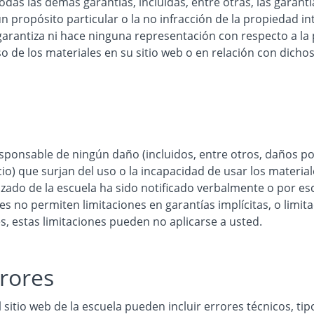
odas las demás garantías, incluidas, entre otras, las garantí
 propósito particular o la no infracción de la propiedad int
arantiza ni hace ninguna representación con respecto a la p
so de los materiales en su sitio web o en relación con dichos
esponsable de ningún daño (incluidos, entre otros, daños p
io) que surjan del uso o la incapacidad de usar los materiale
rizado de la escuela ha sido notificado verbalmente o por esc
es no permiten limitaciones en garantías implícitas, o limi
, estas limitaciones pueden no aplicarse a usted.
rrores
sitio web de la escuela pueden incluir errores técnicos, tipo